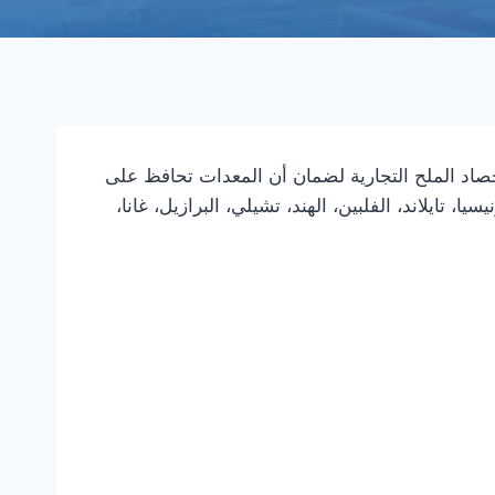
 حصاد الملح التجارية لضمان أن المعدات تحافظ على
دينا إلى أكثر من 40 دولة ومنطقة بما في ذلك إندونيسيا، تايلاند، الفلبين، الهند، تشيلي، البرازيل، غانا،