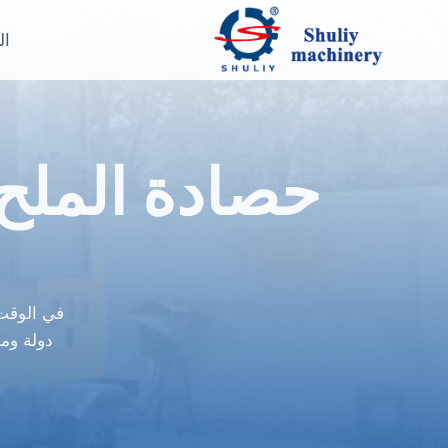
لتجاوز
لى
ال
لمحتوى
حصادة الملح 
دولة ومن