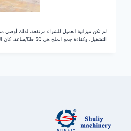
لم تكن ميزانية العميل للشراء مرتفعة، لذلك أوصى مد
التشغيل، وكفاءة جمع الملح هي 50 طنًا/ساعة. كان العميل الإيراني راضيًا جدًا عن اقتراحنا ودفع لنا وديعة قريبًا.