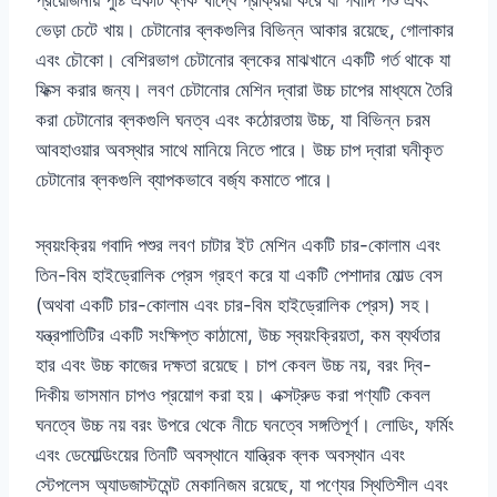
প্রয়োজনীয় পুষ্টি একটি ব্লক খাদ্যে প্রক্রিয়া করে যা গবাদি পশু এবং
ভেড়া চেটে খায়। চেটানোর ব্লকগুলির বিভিন্ন আকার রয়েছে, গোলাকার
এবং চৌকো। বেশিরভাগ চেটানোর ব্লকের মাঝখানে একটি গর্ত থাকে যা
ফিক্স করার জন্য। লবণ চেটানোর মেশিন দ্বারা উচ্চ চাপের মাধ্যমে তৈরি
করা চেটানোর ব্লকগুলি ঘনত্ব এবং কঠোরতায় উচ্চ, যা বিভিন্ন চরম
আবহাওয়ার অবস্থার সাথে মানিয়ে নিতে পারে। উচ্চ চাপ দ্বারা ঘনীকৃত
চেটানোর ব্লকগুলি ব্যাপকভাবে বর্জ্য কমাতে পারে।
স্বয়ংক্রিয় গবাদি পশুর লবণ চাটার ইট মেশিন একটি চার-কোলাম এবং
তিন-বিম হাইড্রোলিক প্রেস গ্রহণ করে যা একটি পেশাদার মোল্ড বেস
(অথবা একটি চার-কোলাম এবং চার-বিম হাইড্রোলিক প্রেস) সহ।
যন্ত্রপাতিটির একটি সংক্ষিপ্ত কাঠামো, উচ্চ স্বয়ংক্রিয়তা, কম ব্যর্থতার
হার এবং উচ্চ কাজের দক্ষতা রয়েছে। চাপ কেবল উচ্চ নয়, বরং দ্বি-
দিকীয় ভাসমান চাপও প্রয়োগ করা হয়। এক্সট্রুড করা পণ্যটি কেবল
ঘনত্বে উচ্চ নয় বরং উপরে থেকে নীচে ঘনত্বে সঙ্গতিপূর্ণ। লোডিং, ফর্মিং
এবং ডেমোল্ডিংয়ের তিনটি অবস্থানে যান্ত্রিক ব্লক অবস্থান এবং
স্টেপলেস অ্যাডজাস্টমেন্ট মেকানিজম রয়েছে, যা পণ্যের স্থিতিশীল এবং