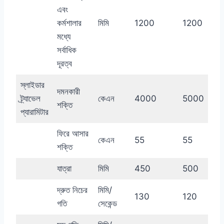
এবং
কর্মশালার
মিমি
1200
1200
মধ্যে
সর্বাধিক
দূরত্ব
স্লাইডার
দমনকারী
ট্র্যাভেল
কেএন
4000
5000
শক্তি
প্যারামিটার
ফিরে আসার
কেএন
55
55
শক্তি
যাত্রা
মিমি
450
500
দ্রুত নিচের
মিমি/
130
120
গতি
সেকেন্ড