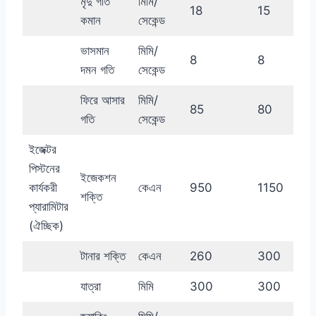
মৃদু গতি
মিমি/
18
15
কমান
সেকেন্ড
ভাসমান
মিমি/
8
8
দমন গতি
সেকেন্ড
ফিরে আসার
মিমি/
85
80
গতি
সেকেন্ড
ইজেক্টর
পিস্টনের
ইজেকশন
কার্যকরী
কেএন
950
1150
শক্তি
প্যারামিটার
(ঐচ্ছিক)
টানার শক্তি
কেএন
260
300
যাত্রা
মিমি
300
300