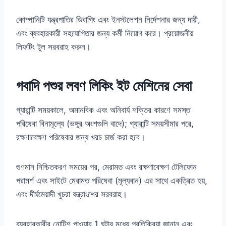
কোম্পানিটি যন্ত্রপাতির ডিবাগিং এবং ইনস্টলেশন নির্দেশনার জন্য দায়ী,
এবং ব্যবহারকারী সহযোগিতার জন্য কর্মী নিয়োগ করে। প্রয়োজনীয়
লিফটিং টুল সরবরাহ করুন।
গবাদি পশুর লবণ লিকিং ইট মেশিনের সেবা
গ্যারান্টি সময়কালে, অমানবিক এবং অনিবার্য শক্তির কারণে সমস্ত
পরিষেবা বিনামূল্যে (ভঙ্গুর অংশগুলি বাদে); গ্যারান্টি সময়সীমার পরে,
রক্ষণাবেক্ষণ পরিষেবার জন্য খরচ চার্জ করা হবে।
গুণমান নিশ্চিতকরণ সময়ের পর, মেরামত এবং রক্ষণাবেক্ষণ টেলিফোন
পরামর্শ এবং সাইটে মেরামত পরিষেবা (মূল্যবান) এর সাথে একত্রিত হয়,
এবং দীর্ঘমেয়াদী খুচরা যন্ত্রাংশের সরবরাহ।
ব্যবহারকারীর নোটিশ পাওয়ার 1 ঘন্টার মধ্যে প্রতিক্রিয়া জানান এবং