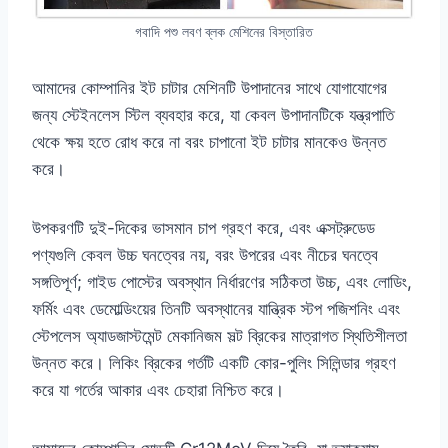
গবাদি পশু লবণ ব্লক মেশিনের বিস্তারিত
আমাদের কোম্পানির ইট চাটার মেশিনটি উপাদানের সাথে যোগাযোগের
জন্য স্টেইনলেস স্টিল ব্যবহার করে, যা কেবল উপাদানটিকে যন্ত্রপাতি
থেকে ক্ষয় হতে রোধ করে না বরং চাপানো ইট চাটার মানকেও উন্নত
করে।
উপকরণটি দুই-দিকের ভাসমান চাপ গ্রহণ করে, এবং এক্সট্রুডেড
পণ্যগুলি কেবল উচ্চ ঘনত্বের নয়, বরং উপরের এবং নীচের ঘনত্বে
সঙ্গতিপূর্ণ; গাইড পোস্টের অবস্থান নির্ধারণের সঠিকতা উচ্চ, এবং লোডিং,
ফর্মিং এবং ডেমোল্ডিংয়ের তিনটি অবস্থানের যান্ত্রিক স্টপ পজিশনিং এবং
স্টেপলেস অ্যাডজাস্টমেন্ট মেকানিজম সল্ট ব্রিকের মাত্রাগত স্থিতিশীলতা
উন্নত করে। লিকিং ব্রিকের গর্তটি একটি কোর-পুলিং সিলিন্ডার গ্রহণ
করে যা গর্তের আকার এবং চেহারা নিশ্চিত করে।