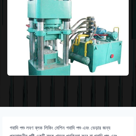
গবাদি পশু লবণ ব্লক লিকিং মেশিন গবাদি পশু এবং ভেড়ার জন্য