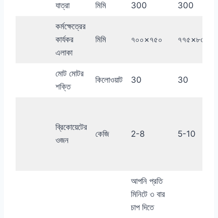
যাত্রা
মিমি
300
300
কর্মক্ষেত্রের
কার্যকর
মিমি
৭০০×৭৫০
৭৭৫×৮৫০
এলাকা
মোট মোটর
কিলোওয়াট
30
30
শক্তি
ব্রিকোয়েটের
কেজি
2-8
5-10
ওজন
আপনি প্রতি
মিনিটে ৩ বার
চাপ দিতে