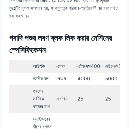
আমাদের কোম্পানির মোল্ডটি Cr12MoV দিয়ে তৈরি, যা ভ্যাকুয়াম
কুয়েন্টিং দ্বারা সম্পন্ন হয়, যা শুধুমাত্র পরিধান-প্রতিরোধী নয় বরং মরিচা
ধরা সহজ নয়।
গবাদি পশুর লবণ ব্লক লিক করার মেশিনের
স্পেসিফিকেশন
আইটেম
একক
এইচএক্স400
এইচএক্স500
নমনীয় বল
কেএন
4000
5000
তরলের
সর্বাধিক
এমপিএ
25
25
কাজের চাপ
স্লাইডারের
নীচের প্লেন