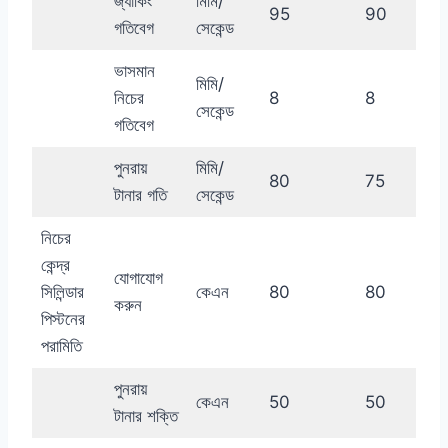
জ্যাকিং
মিমি/
95
90
গতিবেগ
সেকেন্ড
ভাসমান
মিমি/
নিচের
8
8
সেকেন্ড
গতিবেগ
পুনরায়
মিমি/
80
75
টানার গতি
সেকেন্ড
নিচের
কেন্দ্র
যোগাযোগ
সিলিন্ডার
কেএন
80
80
করুন
পিস্টনের
পরামিতি
পুনরায়
কেএন
50
50
টানার শক্তি