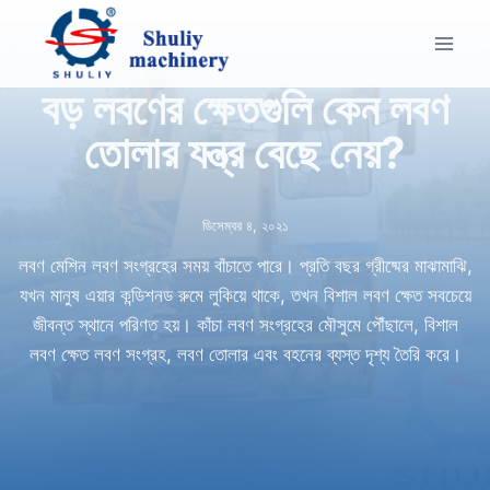
Skip
to
content
বড় লবণের ক্ষেতগুলি কেন লবণ
তোলার যন্ত্র বেছে নেয়?
ডিসেম্বর ৪, ২০২১
লবণ মেশিন লবণ সংগ্রহের সময় বাঁচাতে পারে। প্রতি বছর গ্রীষ্মের মাঝামাঝি,
যখন মানুষ এয়ার কন্ডিশনড রুমে লুকিয়ে থাকে, তখন বিশাল লবণ ক্ষেত সবচেয়ে
জীবন্ত স্থানে পরিণত হয়। কাঁচা লবণ সংগ্রহের মৌসুমে পৌঁছালে, বিশাল
লবণ ক্ষেত লবণ সংগ্রহ, লবণ তোলার এবং বহনের ব্যস্ত দৃশ্য তৈরি করে।