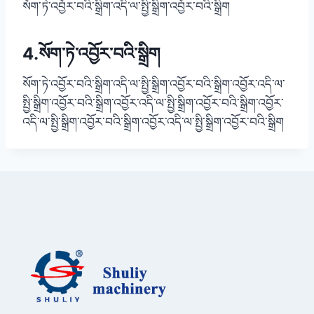
སོག་ཏེ་འབྱོར་བའི་སྒྲིག་འདི་ལ་སྤྱི་སྒྲིག་འབྱོར་བའི་སྒྲིག
4.སོག་ཏེ་འབྱོར་བའི་སྒྲིག
སོག་ཏེ་འབྱོར་བའི་སྒྲིག་འདི་ལ་སྤྱི་སྒྲིག་འབྱོར་བའི་སྒྲིག་འབྱོར་འདི་ལ་
སྤྱི་སྒྲིག་འབྱོར་བའི་སྒྲིག་འབྱོར་འདི་ལ་སྤྱི་སྒྲིག་འབྱོར་བའི་སྒྲིག་འབྱོར་
འདི་ལ་སྤྱི་སྒྲིག་འབྱོར་བའི་སྒྲིག་འབྱོར་འདི་ལ་སྤྱི་སྒྲིག་འབྱོར་བའི་སྒྲིག