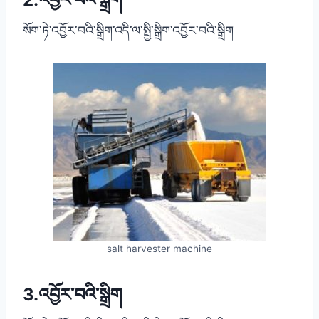
སོག་ཏེ་འབྱོར་བའི་སྒྲིག་འདི་ལ་སྤྱི་སྒྲིག་འབྱོར་བའི་སྒྲིག
salt harvester machine
3.འབྱོར་བའི་སྒྲིག