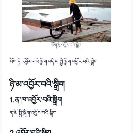
སོག་ཏེ་འབྱོར་བའི་སྒྲིག
སོག་ཏེ་འབྱོར་བའི་སྒྲིག་འདི་ལ་སྤྱི་སྒྲིག་འབྱོར་བའི་སྒྲིག
ཉི་མ་འབྱོར་བའི་སྒྲིག
1.ན་ཁ་འབྱོར་བའི་སྒྲིག
ན་མོ་སྤྱི་སྒྲིག་འབྱོར་བའི་སྒྲིག
2.འབྱོར་བའི་སྒྲིག