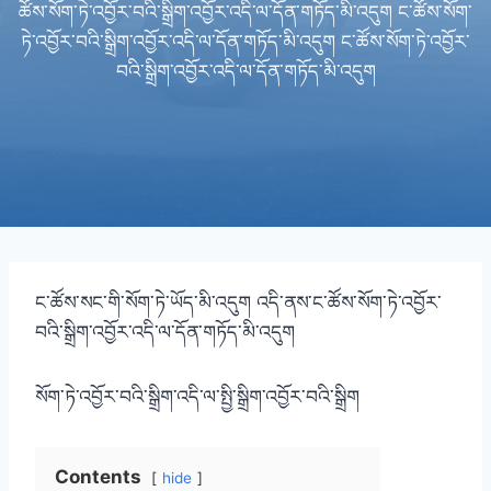
ཚོས་སོག་ཏེ་འབྱོར་བའི་སྒྲིག་འབྱོར་འདི་ལ་དོན་གཏོད་མི་འདུག ང་ཚོས་སོག་
ཏེ་འབྱོར་བའི་སྒྲིག་འབྱོར་འདི་ལ་དོན་གཏོད་མི་འདུག ང་ཚོས་སོག་ཏེ་འབྱོར་
བའི་སྒྲིག་འབྱོར་འདི་ལ་དོན་གཏོད་མི་འདུག
ང་ཚོས་སང་གི་སོག་ཏེ་ཡོད་མི་འདུག འདི་ནས་ང་ཚོས་སོག་ཏེ་འབྱོར་
བའི་སྒྲིག་འབྱོར་འདི་ལ་དོན་གཏོད་མི་འདུག
སོག་ཏེ་འབྱོར་བའི་སྒྲིག་འདི་ལ་སྤྱི་སྒྲིག་འབྱོར་བའི་སྒྲིག
Contents
hide