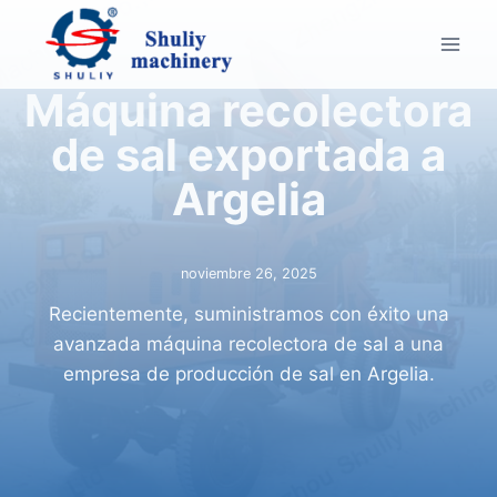
Saltar
al
contenido
Máquina recolectora
de sal exportada a
Argelia
noviembre 26, 2025
Recientemente, suministramos con éxito una
avanzada máquina recolectora de sal a una
empresa de producción de sal en Argelia.