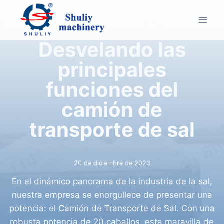
Saltar
al
contenido
Desvelando las
principales
funciones del
camión de
transporte de sal
20 de diciembre de 2023
En el dinámico panorama de la industria de la sal,
nuestra empresa se enorgullece de presentar una
potencia: el Camión de Transporte de Sal. Con una
robusta potencia de 20 caballos, esta maravilla de