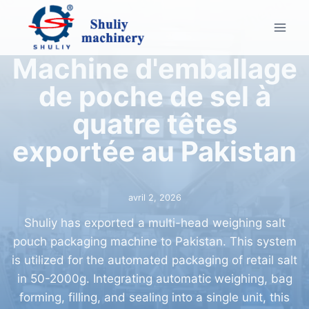
Aller
au
contenu
Machine d'emballage
de poche de sel à
quatre têtes
exportée au Pakistan
avril 2, 2026
Shuliy has exported a multi-head weighing salt
pouch packaging machine to Pakistan. This system
is utilized for the automated packaging of retail salt
in 50-2000g. Integrating automatic weighing, bag
forming, filling, and sealing into a single unit, this