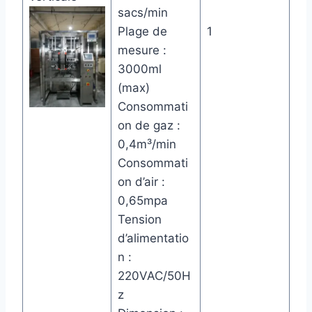
sacs/min
Plage de
1
mesure :
3000ml
(max)
Consommati
on de gaz :
0,4m³/min
Consommati
on d’air :
0,65mpa
Tension
d’alimentatio
n :
220VAC/50H
z