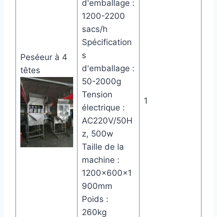
d'emballage :
1200-2200
sacs/h
Spécification
s
Peséeur à 4
d'emballage :
têtes
50-2000g
Tension
1
électrique :
AC220V/50H
z, 500w
Taille de la
machine :
1200×600×1
900mm
Poids :
260kg