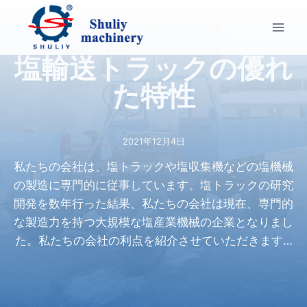
内
容
を
塩輸送トラックの優れ
ス
キ
た特性
ッ
プ
2021年12月4日
私たちの会社は、塩トラックや塩収集機などの塩機械
の製造に専門的に従事しています。塩トラックの研究
開発を数年行った結果、私たちの会社は現在、専門的
な製造力を持つ大規模な塩産業機械の企業となりまし
た。私たちの会社の利点を紹介させていただきます…