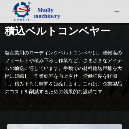
内
容
を
ス
積込ベルトコンベヤー
キ
ッ
プ
塩産業用のローディングベルトコンベヤは、穀物塩の
フィールドや積み下ろし作業など、さまざまなアイテ
ムの輸送に適しています。手動での材料輸送距離を大
幅に短縮し、作業効率を向上させ、労働強度を軽減
し、積み下ろし時間を短縮します。これは、企業製品
のコストを削減するための効果的な設備です….