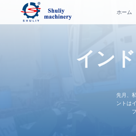
内
容
ホーム
を
ス
キ
ッ
インド
プ
先月、
ントは