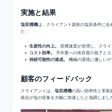
実施と結果
塩収穫機
は、クライアント固有の塩田条件に合
た：
生産性の向上。
収穫速度が倍増し、クライ
コスト効率。
手作業への依存度の低下とエ
持続可能性の達成。
機械の環境に優しいデ
顧客のフィードバック
クライアントは、
塩収穫機
の高い効率性と革新
統合が塩の収集を大幅に加速したと強調しまし