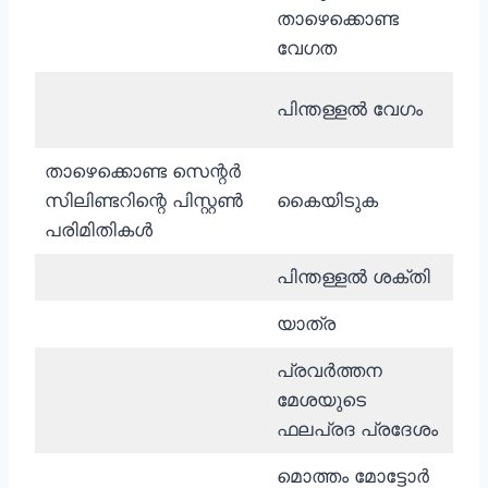
മിമ
താഴെക്കൊണ്ട
സെക
വേഗത
മിമ
പിന്തള്ളൽ വേഗം
സെക
താഴെക്കൊണ്ട സെന്റർ
സിലിണ്ടറിന്റെ പിസ്റ്റൺ
കൈയിടുക
kN
പരിമിതികൾ
പിന്തള്ളൽ ശക്തി
kN
യാത്ര
മിമ
പ്രവർത്തന
മേശയുടെ
മിമ
ഫലപ്രദ പ്രദേശം
മൊത്തം മോട്ടോർ