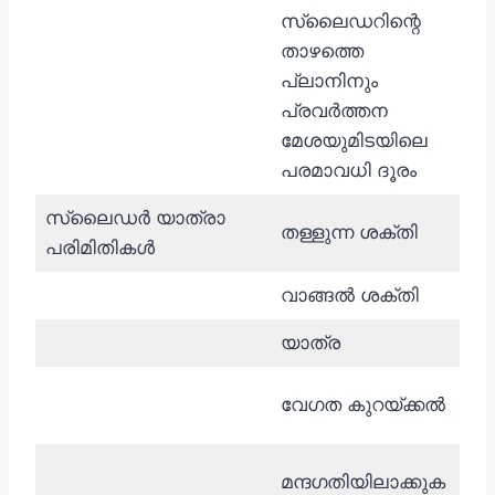
സ്ലൈഡറിന്റെ
താഴത്തെ
പ്ലാനിനും
മിമ
പ്രവർത്തന
മേശയുമിടയിലെ
പരമാവധി ദൂരം
സ്ലൈഡർ യാത്രാ
തള്ളുന്ന ശക്തി
kN
പരിമിതികൾ
വാങ്ങൽ ശക്തി
kN
യാത്ര
മിമ
മിമ
വേഗത കുറയ്ക്കൽ
സെക
മിമ
മന്ദഗതിയിലാക്കുക