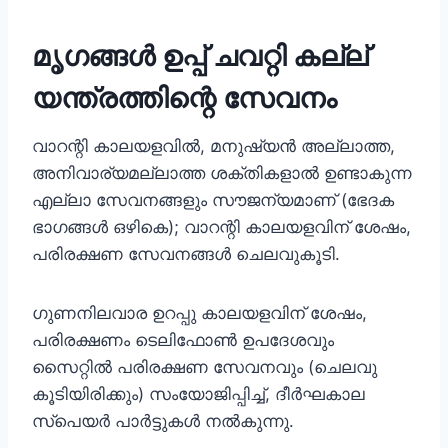
മൃഗങ്ങൾ ഉപ്പ് ചവറ്റി കല്ല്
യന്ത്രത്തിന്റെ സേവനം
വാറന്റി കാലയളവിൽ, മനുഷ്യൻ അല്ലാത്ത,
അനിവാര്യമല്ലാത്ത ശക്തികളാൽ ഉണ്ടാകുന്ന
എല്ലാ സേവനങ്ങളും സൗജന്യമാണ് (ഭേദക
ഭാഗങ്ങൾ ഒഴികെ); വാറന്റി കാലയളവിന് ശേഷം,
പരിരക്ഷണ സേവനങ്ങൾ ചെലവുകൂടി.
ഗുണനിലവാര ഉറപ്പു കാലയളവിന് ശേഷം,
പരിരക്ഷണം ടെലിഫോൺ ഉപദേശവും
സൈറ്റിൽ പരിരക്ഷണ സേവനവും (ചെലവു
കൂടിയിരിക്കും) സംയോജിപ്പിച്ച്, ദീർഘകാല
സ്പെയർ പാർട്ടുകൾ നൽകുന്നു.