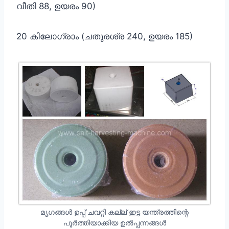
വീതി 88, ഉയരം 90)
20 കിലോഗ്രാം (ചതുരശ്ര 240, ഉയരം 185)
മൃഗങ്ങൾ ഉപ്പ് ചവറ്റി കല്ല് ഇട്ട യന്ത്രത്തിന്റെ
പൂർത്തിയാക്കിയ ഉൽപ്പന്നങ്ങൾ