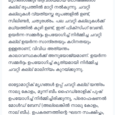
മൃഗങ്ങൾക്കും ആവശ്യമായ പോഷകങ്ങൾ
കല്ല് രൂപത്തിൽ മാറ്റി നൽകുന്നു. ചവറ്റി
കല്ലുകൾ വ്യത്യസ്ത രൂപങ്ങളിൽ ഉണ്ട്,
സിലിണ്ടർ, ചതുരശ്രം. പല ചവറ്റി കല്ലുകൾക്ക്
മധ്യത്തിൽ കുഴി ഉണ്ട്, ഇത് ഫിക്സിംഗ് വേണ്ടി.
ഉയർന്ന സമ്മർദ്ദം ഉപയോഗിച്ച് നിർമ്മിച്ച ചവറ്റി
കല്ല് ഉയർന്ന സാന്ദ്രതയും കഠിനതയും
ഉള്ളതാണ്, വിവിധ അത്യന്തം
കാലാവസ്ഥകൾക്ക് അനുയോജ്യമാണ്. ഉയർന്ന
സമ്മർദ്ദം ഉപയോഗിച്ച് കൃത്യമായി നിർമ്മിച്ച
ചവറ്റി കല്ല് മാലിന്യം കുറയ്ക്കുന്നു.
ഓട്ടോമാറ്റിക് മൃഗങ്ങൾ ഉപ്പ് ചവറ്റി കല്ല് യന്ത്രം
നാലു കോളം, മൂന്ന് ബീം ഹൈഡ്രോളിക് പുഷ്
ഉപയോഗിച്ച് നിർമ്മിച്ചിരിക്കുന്നു, പ്രൊഫഷണൽ
മോൾഡ് ബേസ് (അല്ലെങ്കിൽ നാലു കോളം,
നാല് ബീം). ഉപകരണത്തിന്റെ ഘടന സംക്ഷിപ്തം,