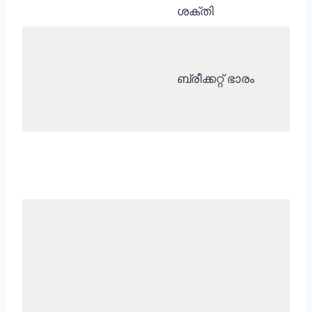
കില
ശക്തി
ബ്രീക്കറ്റ് ഭാരം
കി