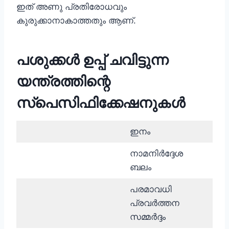
ഇത് അണു പ്രതിരോധവും
കുരുക്കാനാകാത്തതും ആണ്.
പശുക്കൾ ഉപ്പ് ചവിട്ടുന്ന
യന്ത്രത്തിന്റെ
സ്പെസിഫിക്കേഷനുകൾ
ഇനം
യൂണ
നാമനിർദ്ദേശ
kN
ബലം
പരമാവധി
പ്രവർത്തന
എം
സമ്മർദ്ദം