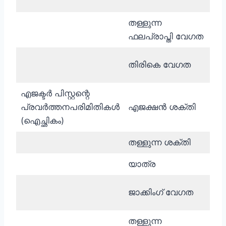
സെക
തള്ളുന്ന
മിമ
ഫലപ്രാപ്തി വേഗത
സെക
മിമ
തിരികെ വേഗത
സെക
എജക്ടർ പിസ്റ്റന്റെ
പ്രവർത്തനപരിമിതികൾ
എജക്ഷൻ ശക്തി
kN
(ഐച്ഛികം)
തള്ളുന്ന ശക്തി
kN
യാത്ര
മിമ
മിമ
ജാക്കിംഗ് വേഗത
സെക
തള്ളുന്ന