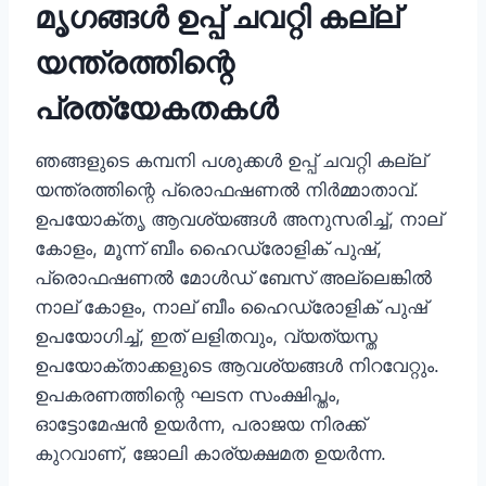
മൃഗങ്ങൾ ഉപ്പ് ചവറ്റി കല്ല്
യന്ത്രത്തിന്റെ
പ്രത്യേകതകൾ
ഞങ്ങളുടെ കമ്പനി പശുക്കൾ ഉപ്പ് ചവറ്റി കല്ല്
യന്ത്രത്തിന്റെ പ്രൊഫഷണൽ നിർമ്മാതാവ്.
ഉപയോക്തൃ ആവശ്യങ്ങൾ അനുസരിച്ച്, നാല്
കോളം, മൂന്ന് ബീം ഹൈഡ്രോളിക് പുഷ്,
പ്രൊഫഷണൽ മോൾഡ് ബേസ് അല്ലെങ്കിൽ
നാല് കോളം, നാല് ബീം ഹൈഡ്രോളിക് പുഷ്
ഉപയോഗിച്ച്, ഇത് ലളിതവും, വ്യത്യസ്ത
ഉപയോക്താക്കളുടെ ആവശ്യങ്ങൾ നിറവേറ്റും.
ഉപകരണത്തിന്റെ ഘടന സംക്ഷിപ്തം,
ഓട്ടോമേഷൻ ഉയർന്ന, പരാജയ നിരക്ക്
കുറവാണ്, ജോലി കാര്യക്ഷമത ഉയർന്ന.