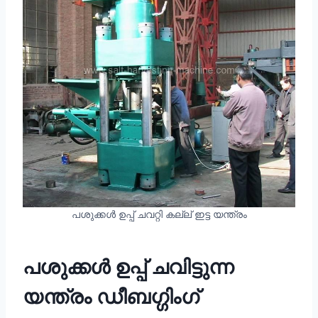
പശുക്കൾ ഉപ്പ് ചവറ്റി കല്ല് ഇട്ട യന്ത്രം
പശുക്കൾ ഉപ്പ് ചവിട്ടുന്ന
യന്ത്രം ഡീബഗ്ഗിംഗ്