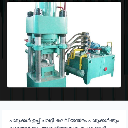
പശുക്കൾ ഉപ്പ് ചവറ്റി കല്ല് യന്ത്രം പശുക്കൾക്കും