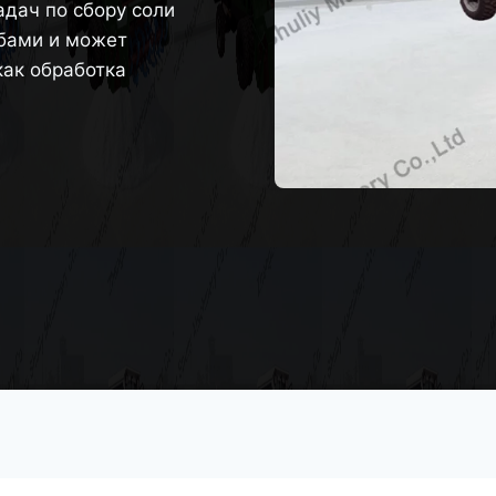
адач по сбору соли
убами и может
как обработка