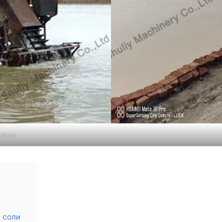
 соли
 соли