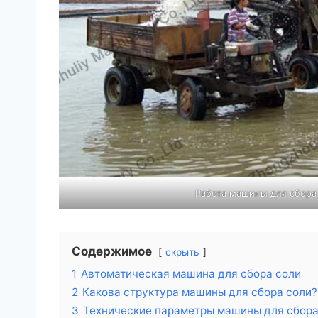
Работа машины для сбора
Содержимое
скрыть
1
Автоматическая машина для сбора соли
2
Какова структура машины для сбора соли?
3
Технические параметры машины для сбора