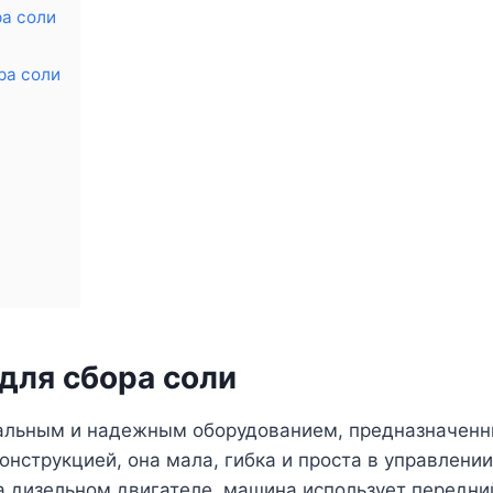
а соли
ра соли
для сбора соли
сальным и надежным оборудованием, предназначен
онструкцией, она мала, гибка и проста в управлени
на дизельном двигателе, машина использует передни