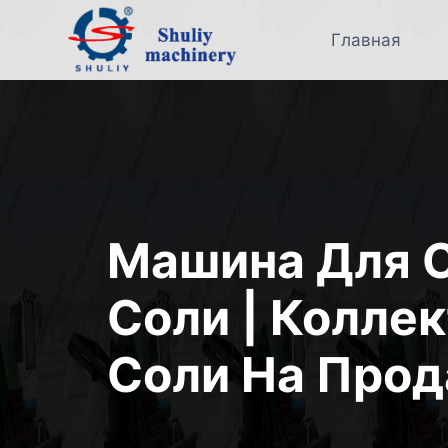
Перейти
к
Главная
содержимому
Машина Для 
Соли | Колле
Соли На Про