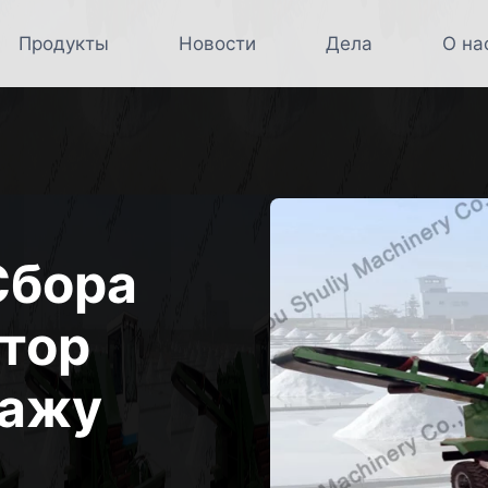
Продукты
Новости
Дела
О на
Сбора
ктор
дажу