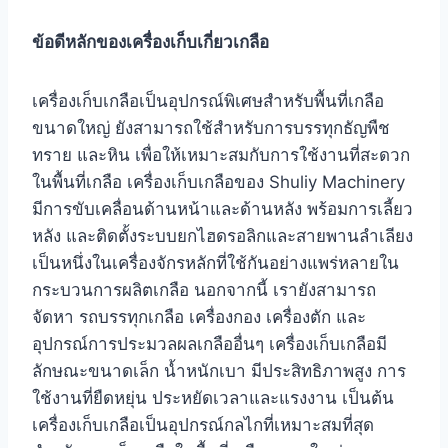
ข้อดีหลักของเครื่องเก็บเกี่ยวเกลือ
เครื่องเก็บเกลือเป็นอุปกรณ์พิเศษสำหรับพื้นที่เกลือ
ขนาดใหญ่ ยังสามารถใช้สำหรับการบรรทุกธัญพืช
ทราย และหิน เพื่อให้เหมาะสมกับการใช้งานที่สะดวก
ในพื้นที่เกลือ เครื่องเก็บเกลือของ Shuliy Machinery
มีการขับเคลื่อนด้านหน้าและด้านหลัง พร้อมการเลี้ยว
หลัง และติดตั้งระบบยกไฮดรอลิกและสายพานลำเลียง
เป็นหนึ่งในเครื่องจักรหลักที่ใช้กันอย่างแพร่หลายใน
กระบวนการผลิตเกลือ นอกจากนี้ เรายังสามารถ
จัดหา รถบรรทุกเกลือ เครื่องกอง เครื่องตัก และ
อุปกรณ์การประมวลผลเกลืออื่นๆ เครื่องเก็บเกลือมี
ลักษณะขนาดเล็ก น้ำหนักเบา มีประสิทธิภาพสูง การ
ใช้งานที่ยืดหยุ่น ประหยัดเวลาและแรงงาน เป็นต้น
เครื่องเก็บเกลือเป็นอุปกรณ์กลไกที่เหมาะสมที่สุด