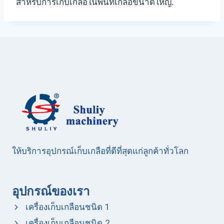
สำหรับการเก็บเกลือในพื้นที่เกลือขนาดใหญ่.
ให้บริการอุปกรณ์เก็บเกลือที่ดีที่สุดแก่ลูกค้าทั่วโลก
อุปกรณ์ของเรา
เครื่องเก็บเกลือนชนิด 1
เครื่องเก็บเกลือนชนิด 2