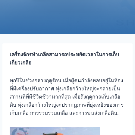
เครื่องจักรทำเกลือสามารถประหยัดเวลาในการเก็บ
เกี่ยวเกลือ
ทุกปีในช่วงกลางฤดูร้อน เมื่อผู้คนกำลังหลบอยู่ในห้อง
ที่มีเครื่องปรับอากาศ ทุ่งเกลือกว้างใหญ่จะกลายเป็น
สถานที่ที่มีชีวิตชีวามากที่สุด เมื่อถึงฤดูกาลเก็บเกลือ
ดิบ ทุ่งเกลือกว้างใหญ่จะปรากฏภาพที่ยุ่งเหยิงของการ
เก็บเกลือ การรวบรวมเกลือ และการขนส่งเกลือดิบ.