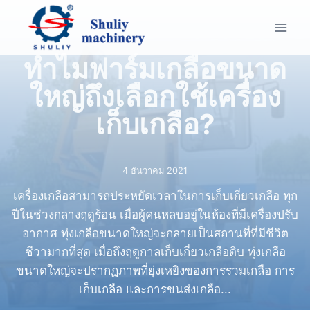
Skip
to
content
ทำไมฟาร์มเกลือขนาด
ใหญ่ถึงเลือกใช้เครื่อง
เก็บเกลือ?
4 ธันวาคม 2021
เครื่องเกลือสามารถประหยัดเวลาในการเก็บเกี่ยวเกลือ ทุก
ปีในช่วงกลางฤดูร้อน เมื่อผู้คนหลบอยู่ในห้องที่มีเครื่องปรับ
อากาศ ทุ่งเกลือขนาดใหญ่จะกลายเป็นสถานที่ที่มีชีวิต
ชีวามากที่สุด เมื่อถึงฤดูกาลเก็บเกี่ยวเกลือดิบ ทุ่งเกลือ
ขนาดใหญ่จะปรากฏภาพที่ยุ่งเหยิงของการรวมเกลือ การ
เก็บเกลือ และการขนส่งเกลือ...