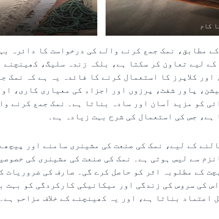
ا کام
ے مطابق، نمک جمع کرنے والے کی درخواست کا دائرہ بہت
 کے لیے تعاون کر سکتا ہے، بلکہ زندہ سلیگ، کھینچنے 
 اور کلاپرز کا استعمال کرنے کا فائدہ یہ ہے کہ نمک جم
ن، پاور شفٹ، پرزوں اور اجزاء کی معیاری کاری، اور ا
ی کو مزید آسان اور سادہ بناتا ہے۔ نمک جمع کرنے وال
ہے، جس کی استعمال کی شرح بہت زیادہ ہے۔
النے کے لیے، نمک کی صنعت کی مشینری سامنے اور پیچھے
زم سے لیس ہوتی ہے۔ نمک کی صنعت کی مشینری کی خصوصی
چت کے مطلوبہ اثر کو حاصل کرے گی۔ صارف کی ضروریات ک
اس کی سروس کی زندگی اور میکانیکی کارکردگی کو بہت ب
 اعتماد بناتا ہے، اور یہ کھینچنے کے خلاف مزاحم ہے۔