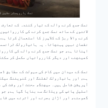
نمک ہارویسٹر مشین ک
نمک جمع کرنے والے کے تیار کنندہ کے تعارف ک
لائنوں کے ساتھ نمک جمع کرنے کی کارروائیوں
کرنے والا ربڑ کے کلاپرز کا استعمال کرتا ہے،
نقصان نہیں پہنچاتا۔ یہ ہائیڈرولک ٹرانسمیش
اپناتا ہے، جو نمک جمع کرنے والے کی کارروائ
کھینچنے اور دیگر کارروائیاں مکمل کر سکتا 
نمک کے میدان میں کام کی سہولت کے مطابق ڈھ
ہے، اور ہائیڈرولک لفٹنگ اور کنویئنگ میکان
آپریشن شامل ہیں۔ میچنگ، محنت اور وقت کی ب
اسٹیل پائپ کی ویلڈنگ سے بنایا گیا ہے، جو 
گھومنے، اور اڑان بھرنے اور اترنے میں قابل