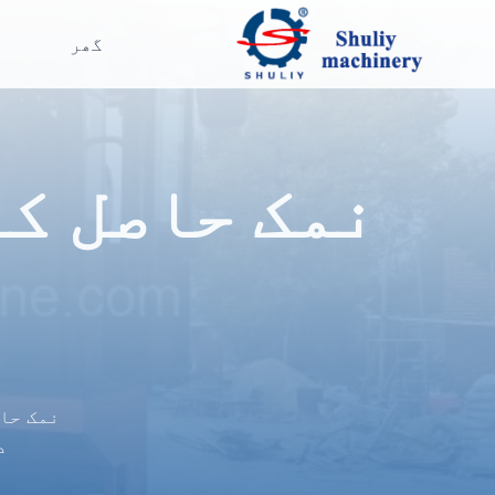
Ski
t
گھر
conten
نمک حاصل کر
نمک حا
د