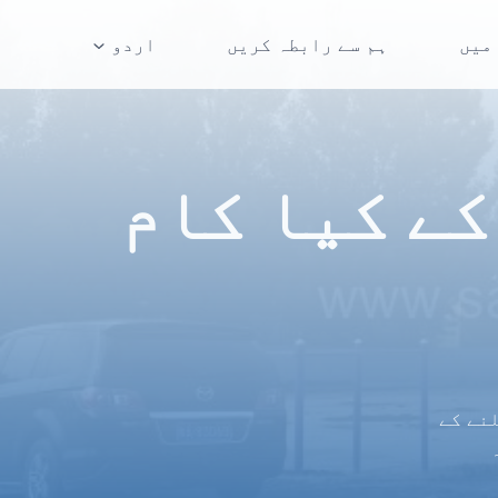
میں
ہم سے رابطہ کریں
اردو
کے کیا کام
نے کے