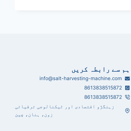
ہم سے رابطہ کریں
info@salt-harvesting-machine.com
8613838515872
8613838515872
زہنگژو اقتصادی اور ٹیکنالوجی ترقیاتی
زون، ہنان، چین