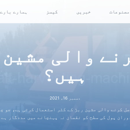
مصنوعات
خبریں
کیسز
ہمارے بارے 
نے والی مشین 
ہیں؟
دسمبر 16، 2021
صل کرنے والی مشین ربڑ کے کٹر استعمال کرتی ہے، جو چل
وران پول کی سطح کو نقصان نہ پہنچانے میں مددگار ہے۔