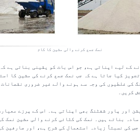
نمک جمع کرنے والی مشین کا کام
نے کے لیے اپناتی ہے، جو اس بات کو یقینی بناتی ہے کہ 
جویز کیا جاتا ہے کہ جب نمک جمع کرنے کی مشین کا است
 کی غلطیوں کی وجہ سے ہونے والے غیر ضروری نقصانات س
ش کریں۔
ن اور پاور شفٹنگ بھی اپناتی ہے۔ اس کے پرزے معیاری 
سادہ بناتے ہیں۔ نمک کی کٹائی کرنے والی مشین نمک کی
جس کی نسبتاً زیادہ استعمال کی شرح ہے، اور صارفین ک