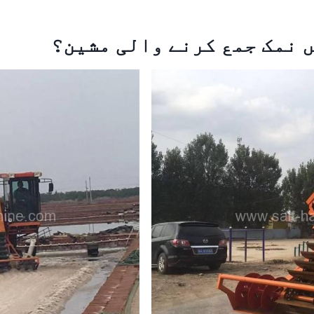
ں
نمک جمع کرنے والی مشین
؟