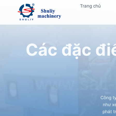
Skip
Trang chủ
to
content
Các đặc đi
Công ty
như x
phát t