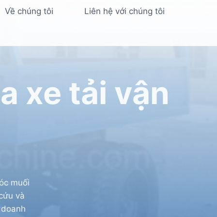
Về chúng tôi
Liên hệ với chúng tôi
 xe tải vận
móc muối
cứu và
t doanh