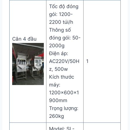
Tốc độ đóng
gói: 1200-
2200 túi/h
Thông số
đóng gói: 50-
Cân 4 đầu
2000g
Điện áp:
AC220V/50H
1
z, 500w
Kích thước
máy:
1200×600×1
900mm
Trọng lượng:
260kg
Model: SL-