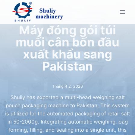
Skip
to
content
Máy đóng gói túi
muối cân bốn đầu
xuất khẩu sang
Pakistan
Tháng 4 2, 2026
Shuliy has exported a multi-head weighing salt
pouch packaging machine to Pakistan. This system
is utilized for the automated packaging of retail salt
in 50-2000g. Integrating automatic weighing, bag
forming, filling, and sealing into a single unit, this