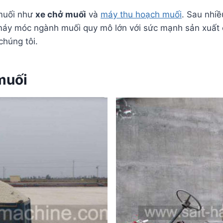
 muối như
xe chở muối
và
máy thu hoạch muối
. Sau nhiề
 máy móc ngành muối quy mô lớn với sức mạnh sản xuất c
húng tôi.
 muối