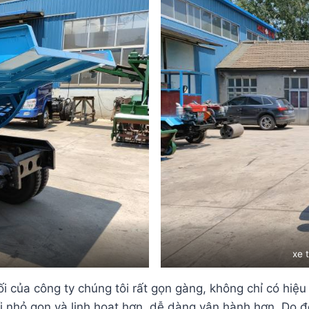
xe 
i của công ty chúng tôi rất gọn gàng, không chỉ có hiệ
i nhỏ gọn và linh hoạt hơn, dễ dàng vận hành hơn. Do đ