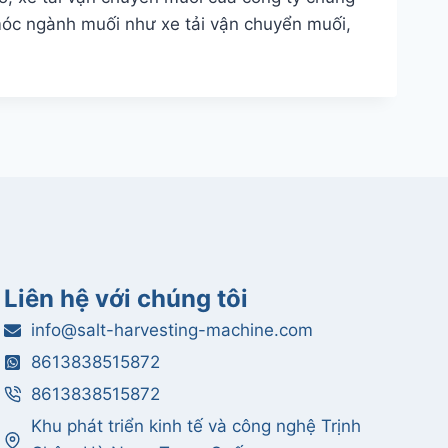
 móc ngành muối như xe tải vận chuyển muối,
Liên hệ với chúng tôi
info@salt-harvesting-machine.com
8613838515872
8613838515872
Khu phát triển kinh tế và công nghệ Trịnh