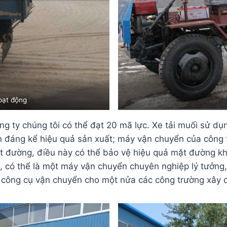
oạt động
g ty chúng tôi có thể đạt 20 mã lực. Xe tải muối sử dụn
ện đáng kể hiệu quả sản xuất; máy vận chuyển của công 
đường, điều này có thể bảo vệ hiệu quả mặt đường khỏi
o, có thể là một máy vận chuyển chuyên nghiệp lý tưởng,
công cụ vận chuyển cho một nửa các công trường xây dự