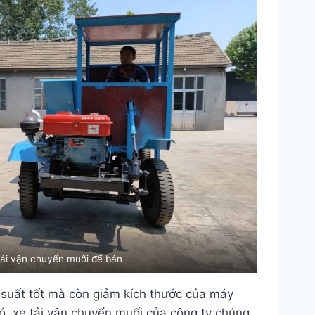
tải vận chuyển muối để bán
u suất tốt mà còn giảm kích thước của máy
ó, xe tải vận chuyển muối của công ty chúng