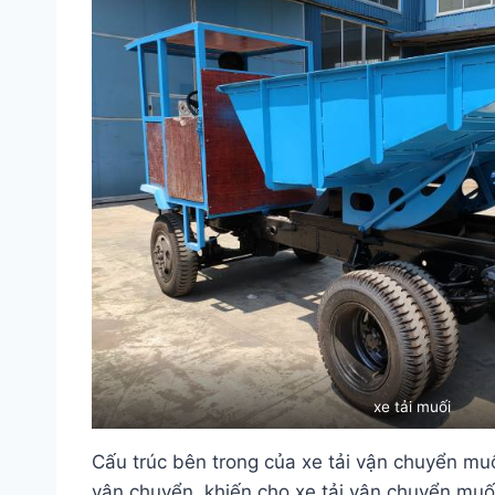
xe tải muối
Cấu trúc bên trong của xe tải vận chuyển muố
vận chuyển, khiến cho xe tải vận chuyển muố