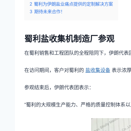
2
蜀利为伊朗盐业痛点提供的定制解决方案
3
期待未来合作！
蜀利盐收集机制造厂参观
在蜀利销售和工程团队的全程陪同下，伊朗代表
在访问期间，客户对蜀利的
盐收集设备
表示浓厚
参观结束后，伊朗代表团表示：
“蜀利的大规模生产能力、严格的质量控制体系