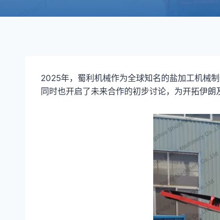
2025年，蜀利机械作为全球知名的盐加工机
同时也开启了未来合作的初步讨论，为开拓伊朗