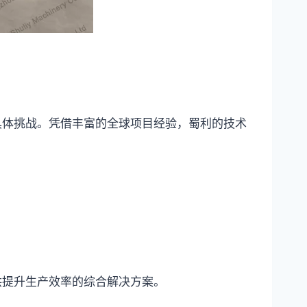
具体挑战。凭借丰富的全球项目经验，蜀利的技术
供提升生产效率的综合解决方案。