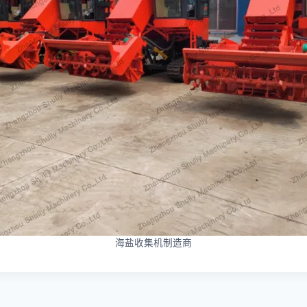
海盐收集机制造商