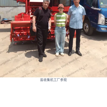
盐收集机工厂参观