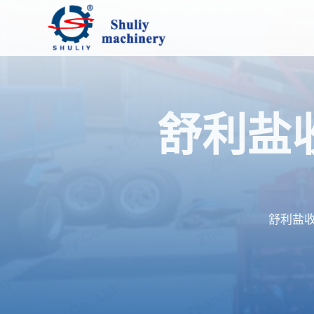
跳
到
内
容
舒利盐
舒利盐