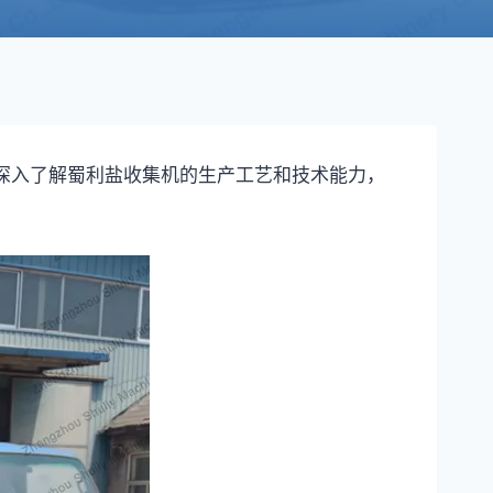
在深入了解蜀利盐收集机的生产工艺和技术能力，