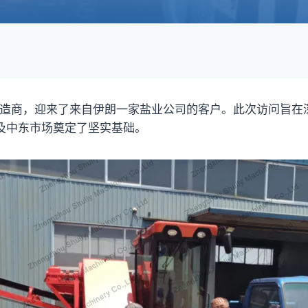
械制造商，迎来了来自伊朗一家盐业公司的客户。此次访问旨
及中东市场奠定了坚实基础。