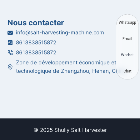
E
U
R
Nous contacter
Whatsapp
D
E
info@salt-harvesting-machine.com
S
Email
8613838515872
E
L
8613838515872
Wechat
E
Zone de développement économique et
T
technologique de Zhengzhou, Henan, Chine
L
Chat
E
C
A
M
I
O
N
D
© 2025 Shuliy Salt Harvester
E
T