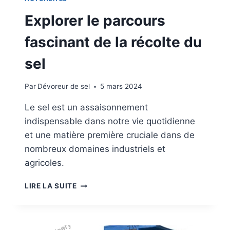
D
E
Explorer le parcours
E
D
S
E
fascinant de la récolte du
T
S
E
E
sel
R
L
R
E
E
F
Par
Dévoreur de sel
5 mars 2024
S
F
S
I
Le sel est un assaisonnement
A
C
indispensable dans notre vie quotidienne
L
A
et une matière première cruciale dans de
I
C
N
E
nombreux domaines industriels et
E
S
agricoles.
S
S
-
T
E
LIRE LA SUITE
A
I
X
L
M
P
C
U
L
A
L
O