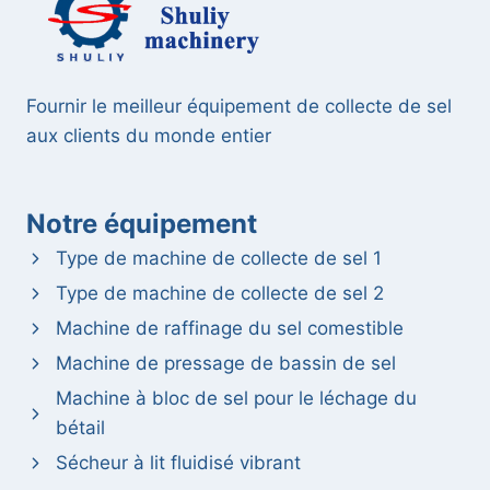
P
A
R
F
A
Fournir le meilleur équipement de collecte de sel
I
aux clients du monde entier
T
E
E
N
Notre équipement
T
R
Type de machine de collecte de sel 1
E
Type de machine de collecte de sel 2
L
E
Machine de raffinage du sel comestible
C
Machine de pressage de bassin de sel
O
L
Machine à bloc de sel pour le léchage du
L
bétail
E
Sécheur à lit fluidisé vibrant
C
T