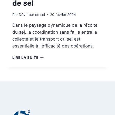
M
de sel
T
E
D
R
E
Par
Dévoreur de sel
20 février 2024
L
A
Dans le paysage dynamique de la récolte
R
du sel, la coordination sans faille entre la
É
collecte et le transport du sel est
C
O
essentielle à l'efficacité des opérations.
L
T
C
LIRE LA SUITE
E
O
D
O
U
P
S
É
E
R
L
A
T
I
O
N