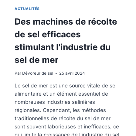
A
X
P
ACTUALITÉS
A
P
V
Des machines de récolte
L
E
I
C
de sel efficaces
C
D
A
E
stimulant l'industrie du
T
N
I
O
sel de mer
O
U
N
V
E
Par
Dévoreur de sel
25 avril 2024
E
T
L
E
Le sel de mer est une source vitale de sel
L
F
alimentaire et un élément essentiel de
E
F
S
nombreuses industries salinières
I
M
C
régionales. Cependant, les méthodes
A
A
traditionnelles de récolte du sel de mer
C
C
sont souvent laborieuses et inefficaces, ce
H
I
I
qui limite la croissance de l'industrie du sel
T