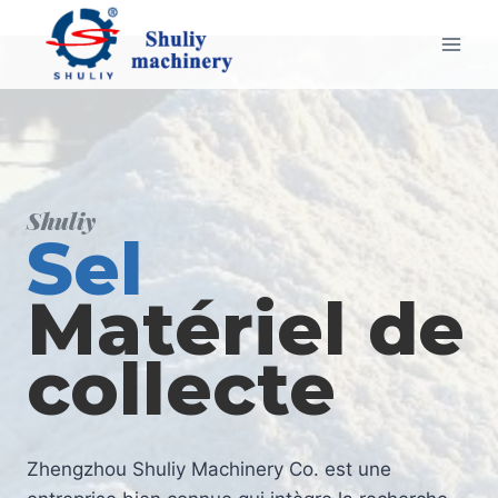
Aller
au
contenu
Shuliy
Sel
Matériel de
collecte
Zhengzhou Shuliy Machinery Co. est une