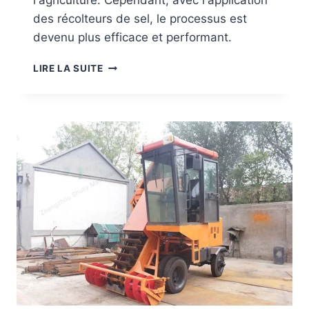
l'agriculture. Cependant, avec l'application
A
N
des récolteurs de sel, le processus est
T
devenu plus efficace et performant.
A
G
M
LIRE LA SUITE
E
O
S
I
E
S
N
S
V
O
I
N
R
N
O
E
N
U
N
R
E
D
M
E
E
S
N
E
T
L
A
:
U