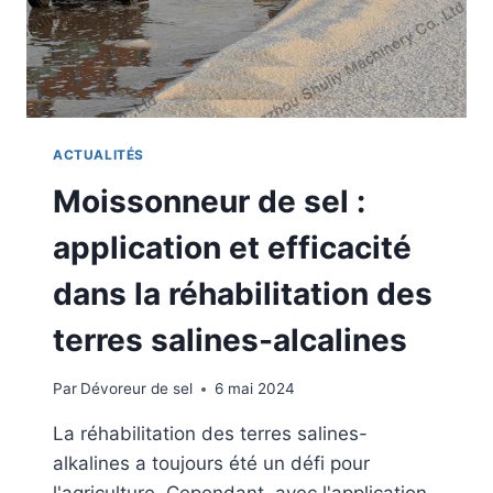
D
E
L
'
E
F
F
ACTUALITÉS
I
Moissonneur de sel :
C
A
application et efficacité
C
I
dans la réhabilitation des
T
É
terres salines-alcalines
E
T
D
Par
Dévoreur de sel
6 mai 2024
E
S
La réhabilitation des terres salines-
A
alkalines a toujours été un défi pour
V