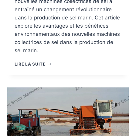
nouvelles machines collectrices de sel a
A
entraîné un changement révolutionnaire
L
T
dans la production de sel marin. Cet article
H
explore les avantages et les bénéfices
A
environnementaux des nouvelles machines
R
collectrices de sel dans la production de
V
E
sel marin.
S
T
A
LIRE LA SUITE
E
M
R
É
M
L
A
I
C
O
H
R
I
A
N
T
E
I
O
N