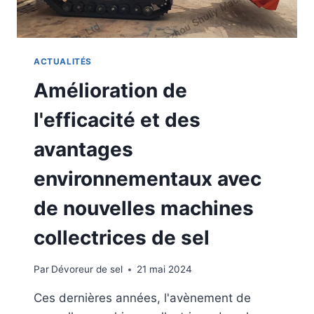
S
I
D
E
ACTUALITÉS
R
Amélioration de
W
H
l'efficacité et des
E
N
avantages
C
H
environnementaux avec
O
O
de nouvelles machines
S
I
collectrices de sel
N
G
S
Par
Dévoreur de sel
21 mai 2024
E
A
Ces dernières années, l'avènement de
S