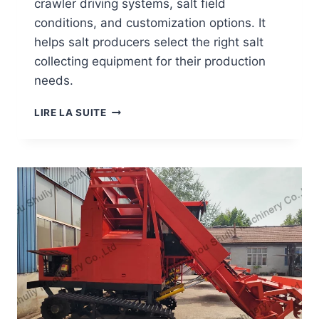
crawler driving systems, salt field
conditions, and customization options. It
helps salt producers select the right salt
collecting equipment for their production
needs.
K
LIRE LA SUITE
E
Y
F
A
C
T
O
R
S
T
O
C
O
N